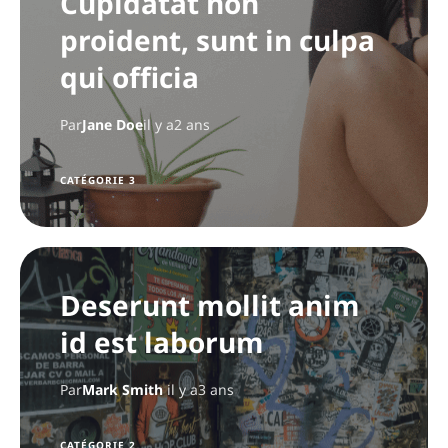
Cupidatat non
proident, sunt in culpa
qui officia
Par
Jane Doe
il y a2 ans
CATÉGORIE 3
Deserunt mollit anim
id est laborum
Par
Mark Smith
il y a3 ans
CATÉGORIE 2