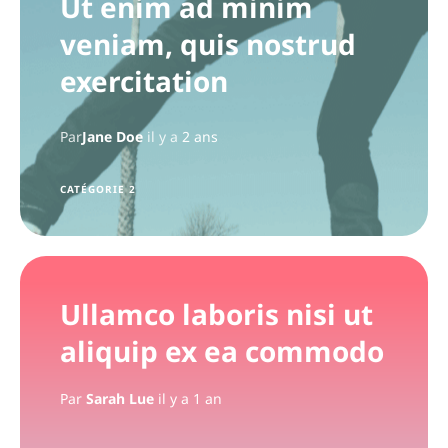
Ut enim ad minim
veniam, quis nostrud
exercitation
Par
Jane Doe
il y a
2 ans
CATÉGORIE 2
Ullamco laboris nisi ut
aliquip ex ea commodo
Par
Sarah Lue
il y a 1 an