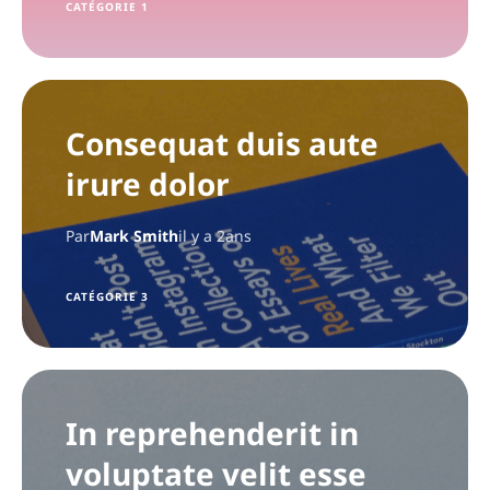
CATÉGORIE 1
Consequat duis aute
irure dolor
Par
Mark Smith
il y a 2ans
CATÉGORIE 3
In reprehenderit in
voluptate velit esse