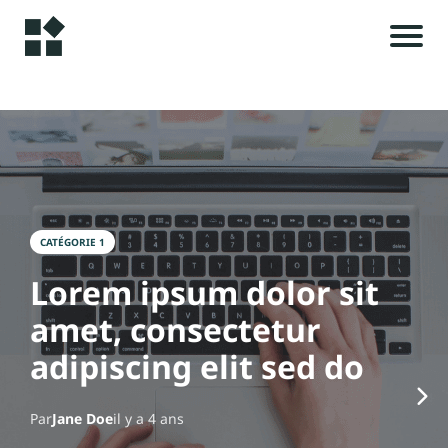
A
c
c
u
i
e
il
CATÉGORIE 1
i
Lorem ipsum dolor sit
A
l
amet, consectetur
r
t
adipiscing elit sed do
i
c
Par
Jane Doe
il y a 4 ans