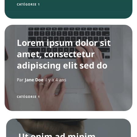
CATÉGORIE 1
i
p
e
Lorem ipsum dolor sit
amet, consectetur
adipiscing elit sed do
Par
Jane Doe
il y a 4 ans
CATÉGORIE 1
Ut enim ad minim